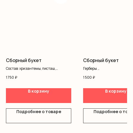
Сборный букет
Сборный букет
Состав: хризантемы, писташ,
Герберы
оформление
Хризантемы
1 750
₽
1 500
₽
Оформление
В корзину
В корзину
Подробнее о товаре
Подробнее о тов