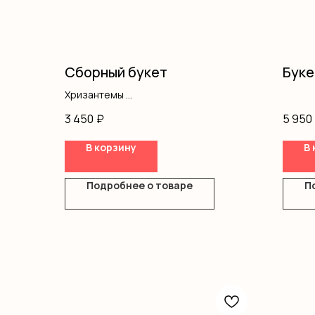
Сборный букет
Буке
Хризантемы
Альстромерия
3 450
₽
5 950
Диантус
Писташ
В корзину
В 
Оформление
Подробнее о товаре
П