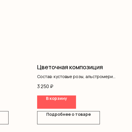
Цветочная композиция
Состав: кустовые розы, альстромерия,
писташ, оазис, коробка
3 250
₽
В корзину
Подробнее о товаре