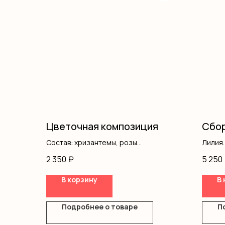
Цветочная композиция
Сбор
Состав: хризантемы, розы
Лилия
одноголовые, розы кустовые, оазис,
Гипсо
2 350
₽
5 250
коробка
Розы 
Хриза
В корзину
В 
Писта
Оформ
Подробнее о товаре
П