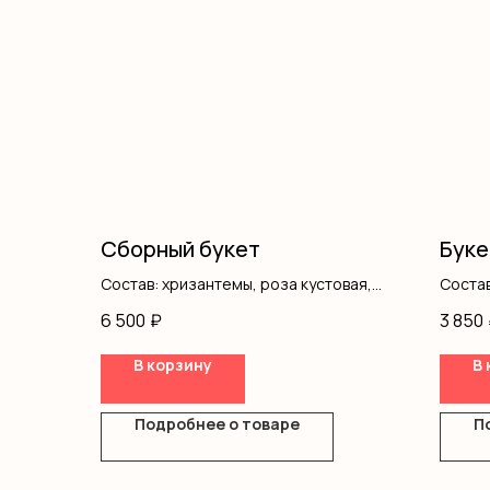
Сборный букет
Буке
Состав: хризантемы, роза кустовая,
Соста
гортензия, гипсофила, альстромерия,
6 500
₽
3 850
писташ, оформление
В корзину
В 
Подробнее о товаре
П