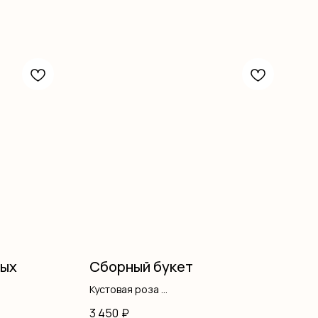
ных
Сборный букет
Кустовая роза
Альстромерия
3 450
₽