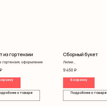
т из гортензии
Сборный букет
в: гортензия, оформление
Лилии
Кустовая роза
₽
9 450
₽
Диантус
Писташ
корзину
В корзину
Оформление
одробнее о товаре
Подробнее о товаре