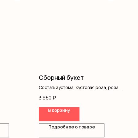
Сборный букет
Состав: эустома, кустовая роза, роза
одноголовая, писташ, оформление
3 950
₽
В корзину
Подробнее о товаре