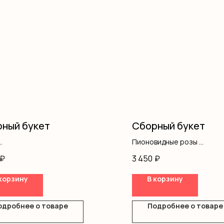
ный букет
Сборный букет
Пионовидные розы
фила
Альстромерия
₽
3 450
₽
одноголовые
Танацетум
нтемы
Хризантемы
корзину
В корзину
ш
Диантус
ление
Оформление
одробнее о товаре
Подробнее о товаре