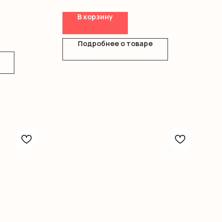
Диантус
Писташ
В корзину
Оформление
Подробнее о товаре