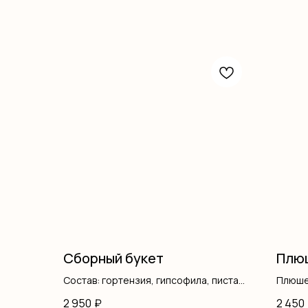
Сборный букет
Плюш
Состав: гортензия, гипсофила, писташ,
Плюше
оформление
2 950
₽
2 450