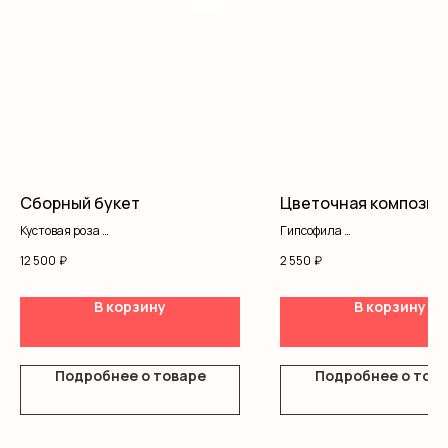
Сборный букет
Цветочная композиц
Кустовая роза
Гипсофила
Писташ
Оазис
12 500
₽
2 550
₽
Оформление
Коробка
Лента
В корзину
В корзину
Подробнее о товаре
Подробнее о тов