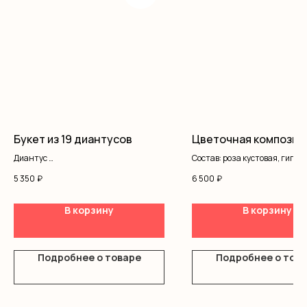
Букет из 19 диантусов
Цветочная композиц
Диантус
Состав: роза кустовая, гипсо
Оформление
писташ, оазис, коробка
5 350
₽
6 500
₽
В корзину
В корзину
Подробнее о товаре
Подробнее о тов