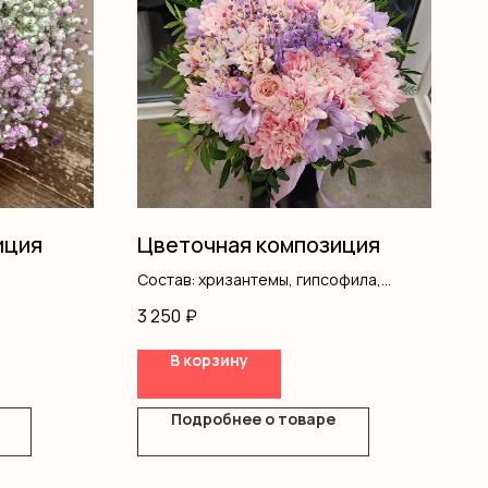
иция
Цветочная композиция
Состав: хризантемы, гипсофила,
писташ, оазис, оформление
3 250
₽
В корзину
Подробнее о товаре