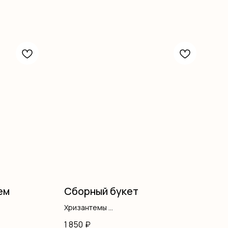
ем
Сборный букет
Хризантемы
Писташ
1 850
₽