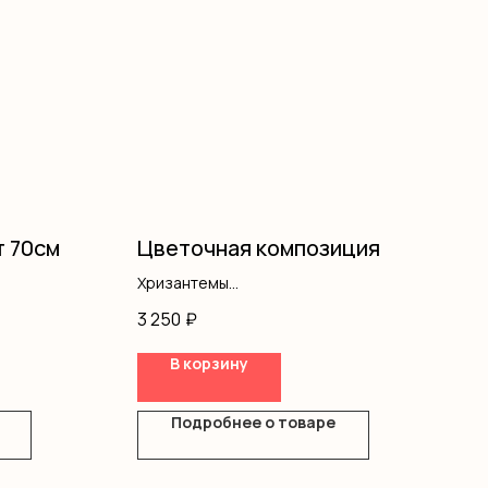
т 70см
Цветочная композиция
Хризантемы
Кустоввя роза
3 250
₽
Дианку
Писташ
В корзину
Оазис
Коробка
Подробнее о товаре