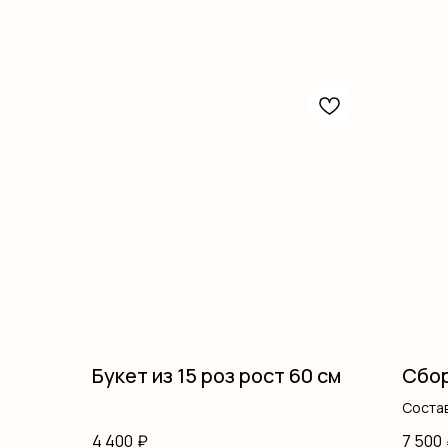
Букет из 15 роз рост 60 см
Сбор
Состав
писта
4 400
₽
7 500