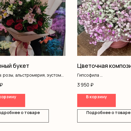
ный букет
Цветочная композ
: розы, альстромерия, эустома,
Гипсофила
ш, оформление
Оазис
₽
3 950
₽
Коробка
корзину
В корзину
одробнее о товаре
Подробнее о товаре