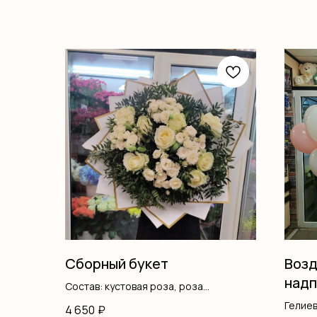
Сборный букет
Возд
надп
Состав: кустовая роза, роза
одноголовые, лагурус, писташ
Гелие
4 650
₽