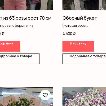
т из 63 розы рост 70 см
Сборный букет
в: розы, оформление
Кустовая роза
Хризантемы
0
₽
4 500
₽
Альстромерия
Оформление
корзину
В корзину
одробнее о товаре
Подробнее о товаре