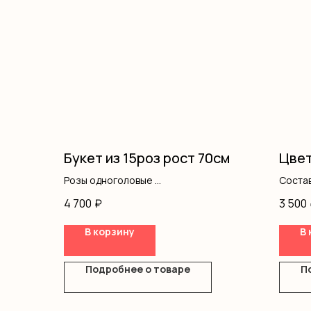
Букет из 15роз рост 70см
Цвет
Розы одноголовые
Состав
Оформление
писташ
4 700
₽
3 500
В корзину
В 
Подробнее о товаре
П