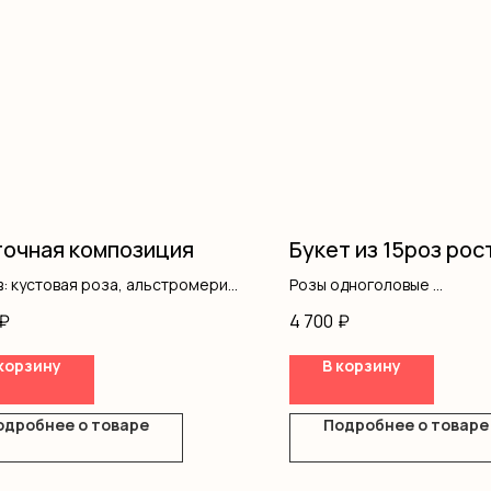
очная композиция
Букет из 15роз рос
: кустовая роза, альстромерия,
Розы одноголовые
, гипсофила, коробка, оазис
Оформление
₽
4 700
₽
корзину
В корзину
одробнее о товаре
Подробнее о товаре