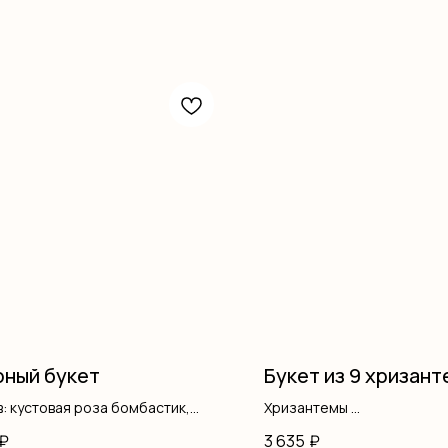
ный букет
Букет из 9 хризант
: кустовая роза бомбастик,
Хризантемы
ш, оформление
Оформление
₽
3 635
₽