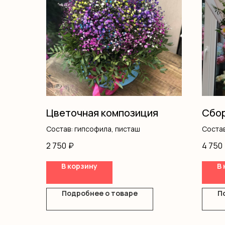
Цветочная композиция
Сбор
Состав: гипсофила, писташ
Состав
писта
2 750
₽
4 750
В корзину
В 
Подробнее о товаре
П