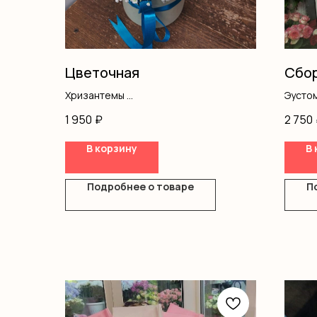
Цветочная
Сбор
Хризантемы
Эусто
Гипсофила
Хриза
1 950
₽
2 750
Оазис
Диант
Коробка
Оформ
В корзину
В 
Подробнее о товаре
П