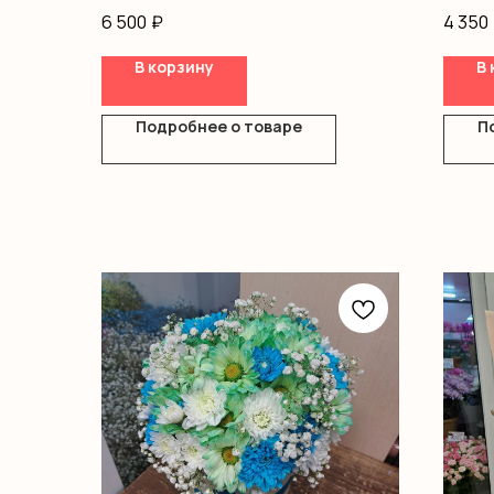
оформление
короб
6 500
₽
4 350
В корзину
В 
Подробнее о товаре
П