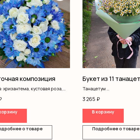
очная композиция
Букет из 11 танаце
: хризантема, кустовая роза,
Танацетум
, коробка, оазис
Оформление
₽
3 265
₽
корзину
В корзину
одробнее о товаре
Подробнее о товаре