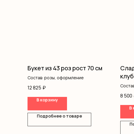
Букет из 43 роз рост 70 см
Слад
клуб
Состав: розы, оформление
Состав
12 825
₽
короб
8 500
В корзину
В 
Подробнее о товаре
П