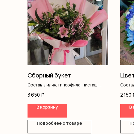
Сборный букет
Цвет
Состав: лилия, гипсофила, писташ,
Состав
оформление
писташ
3 650
₽
2 150
В корзину
В 
Подробнее о товаре
П