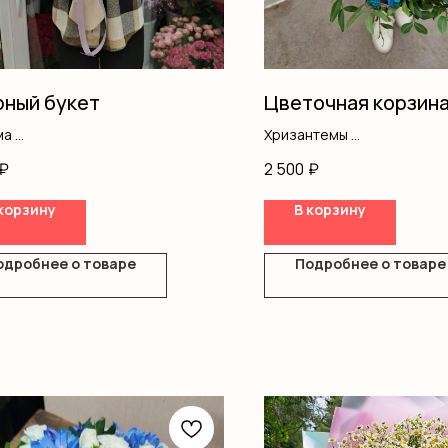
ный букет
Цветочная корзин
ма
Хризантемы
нтемы
Диантус
₽
2 500
₽
ус
Гипсофила
ление
Писташ
корзину
В корзину
Оазис
Корзина
одробнее о товаре
Подробнее о товаре