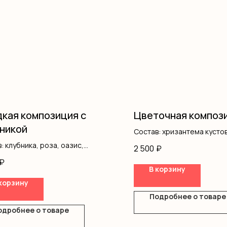
кая композиция с
Цветочная композ
никой
Состав: хризантема кустов
гипсофила, писташ, оазис
: клубника, роза, оазис,
2 500
₽
ка
₽
В корзину
корзину
Подробнее о товаре
одробнее о товаре