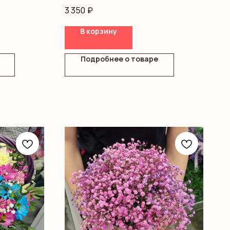
Диантус
3 350
₽
Альстромерия
Эустома
В корзину
Хризантемы
Кустовая роза
Роза одноголовая
Подробнее о товаре
Оформление