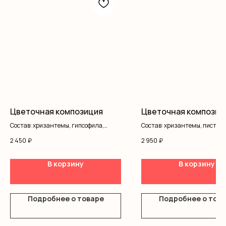
Цветочная композиция
Цветочная композиц
Состав: хризантемы, гипсофила,
Состав: хризантемы, писташ,
писташ, оазис, коробка
коробка
2 450
₽
2 950
₽
В корзину
В корзину
Подробнее о товаре
Подробнее о тов