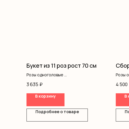
Букет из 11 роз рост 70 см
Сбор
Розы одноголовые
Розы 
Оформление
Писта
3 635
₽
4 500
Оформ
В корзину
В 
Подробнее о товаре
П