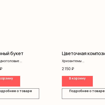
ный букет
Цветочная композ
одноголовые
Хризантемы
ш
Розы одноголовые
₽
2 150
₽
ление
Эустома
Оазис
корзину
В корзину
Коробка
одробнее о товаре
Подробнее о товаре