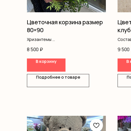
Цветочная корзина размер
Цвет
80×90
клуб
Хризантемы
Состав
Эустома
оазис
8 500
₽
9 500
Альстромерия
Кустовая роза
В корзину
В 
Роза одноголовая
Гипсофила
Писташ
Подробнее о товаре
П
Оазис
Корзина