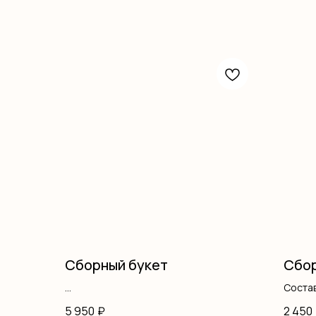
Сборный букет
Сбор
Состав
Кустовая роза
альст
5 950
₽
2 450