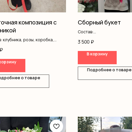
очная композиция с
Сборный букет
никой
Состав:
Танацетум
: клубника, розы, коробка,
3 500
₽
Статица
₽
Диантус
В корзину
Герберы
корзину
Хризантемы
Гипсофила
Подробнее о товаре
Оформление
одробнее о товаре