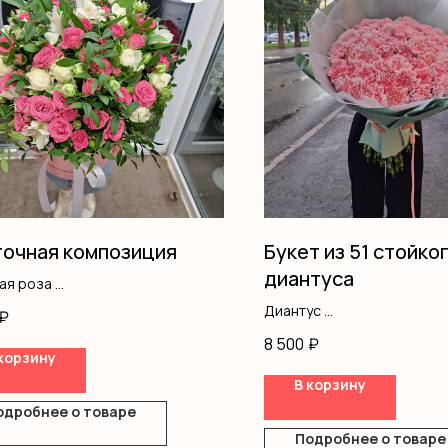
очная композиция
Букет из 51 стойко
диантуса
вая роза
ромерия
Диантус
₽
ш
Оформление
8 500
₽
корзину
ка
В корзину
одробнее о товаре
Подробнее о товаре