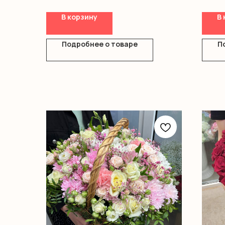
Хризантемы
Диантус
В корзину
В 
Альстромерия
Писташ
Оформление
Подробнее о товаре
П