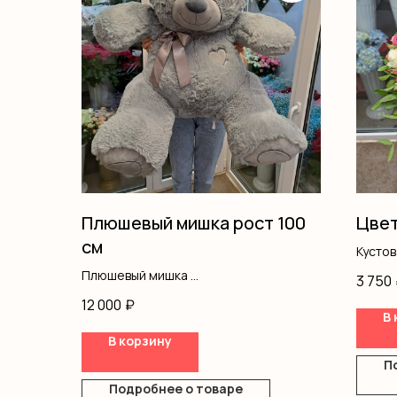
Плюшевый мишка рост 100
Цвет
см
Кусто
Альст
Плюшевый мишка
3 750
Писта
Рост -100см
12 000
₽
Оазис
В 
Короб
В корзину
П
Подробнее о товаре