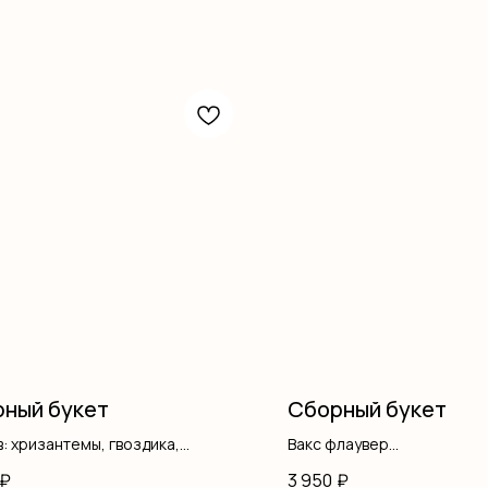
ный букет
Сборный букет
: хризантемы, гвоздика,
Вакс флаувер
ромерия, зелень, оформление
Гипсофила
₽
3 950
₽