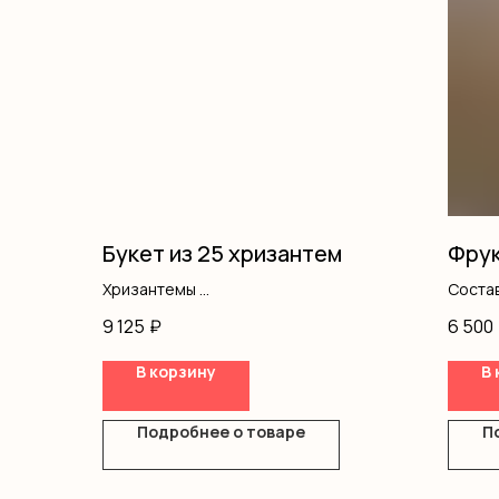
Букет из 25 хризантем
Фрук
Хризантемы
Соста
Лента
9 125
₽
6 500
В корзину
В 
Подробнее о товаре
П