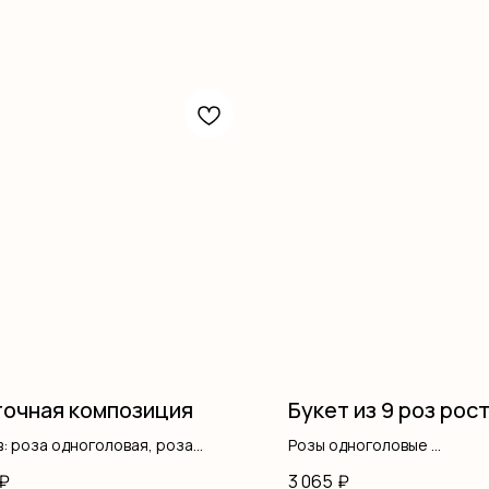
очная композиция
Букет из 9 роз рост
: роза одноголовая, роза
Розы одноголовые
ая, писташ, гипсофила, коробка,
Оформление
₽
3 065
₽