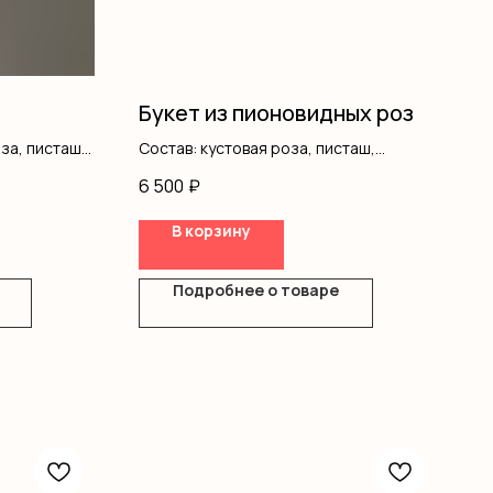
Букет из пионовидных роз
оза, писташ,
Состав: кустовая роза, писташ,
оформление
6 500
₽
В корзину
Подробнее о товаре