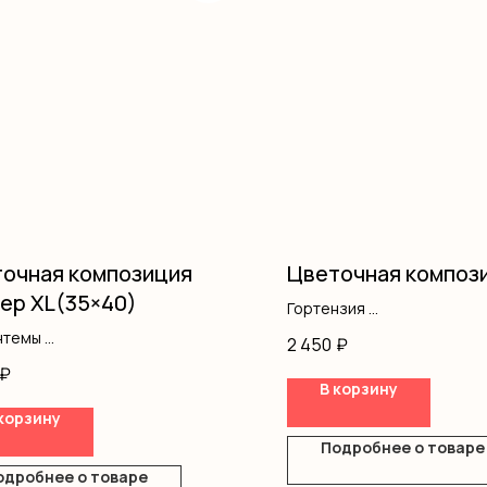
очная композиция
Цветочная композ
ер XL(35×40)
Гортензия
Гипсофила
нтемы
2 450
₽
Оазис
ромерия
₽
Коробка
ус
В корзину
одноголовая
корзину
фила
Подробнее о товаре
ка
одробнее о товаре