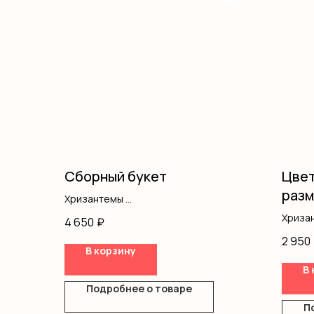
Сборный букет
Цвет
разм
Хризантемы
Розы пионовидные
Хриза
4 650
₽
Альстромерия
Альст
2 950
Писташ
Диант
В корзину
Оформление
Роза 
В 
Гипсо
Подробнее о товаре
Оазис
Короб
П