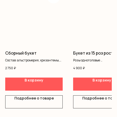
Сборный букет
Букет из 15 роз рост 
Состав: альстромерия, хризантемы,
Розы одноголовые
гвоздика кустовая, гипсофила,
Писташ
2 750
₽
4 900
₽
писташ, оформление
Оформление
В корзину
В корзину
Подробнее о товаре
Подробнее о тов