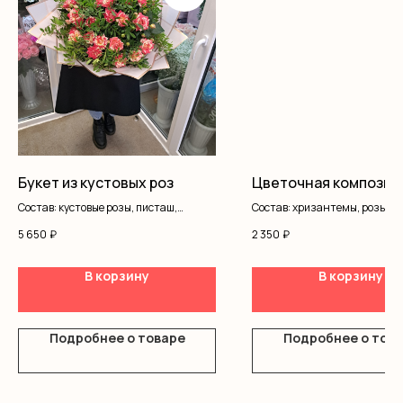
Букет из кустовых роз
Цветочная композиц
Состав: кустовые розы, писташ,
Состав: хризантемы, розы
оформление
одноголовые, розы кустовые, 
5 650
₽
2 350
₽
коробка
В корзину
В корзину
Подробнее о товаре
Подробнее о тов