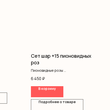
Сет шар +15 пионовидных
роз
Пионовидные розы
Шар
6 450
₽
Лента
В корзину
Подробнее о товаре