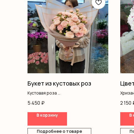
Букет из кустовых роз
Цвет
Кустовая роза
Хриза
Оформление
Розы 
5 450
₽
2 150
Эусто
Оазис
В корзину
В 
Короб
Подробнее о товаре
П