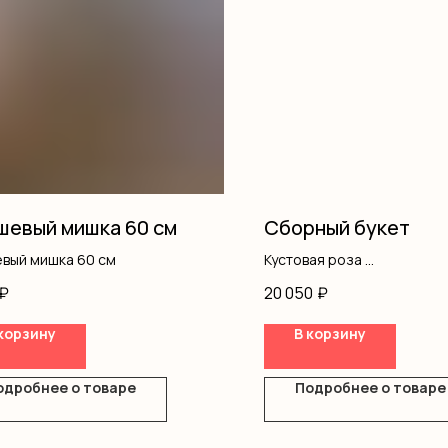
евый мишка 60 см
Сборный букет
вый мишка 60 см
Кустовая роза
Пионы
₽
20 050
₽
Писташ
Оформление
корзину
В корзину
одробнее о товаре
Подробнее о товаре