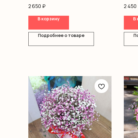
Герберы
2 650
₽
2 450
Хризантемы
Писташ
В корзину
В 
Оформление
Подробнее о товаре
П