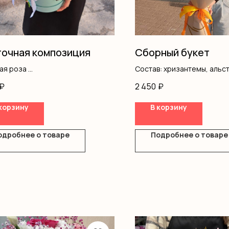
очная композиция
Сборный букет
вая роза
Состав: хризантемы, альс
ромерия
гвоздика, писташ, оформ
₽
2 450
₽
фила
ш
корзину
В корзину
ка
одробнее о товаре
Подробнее о товаре