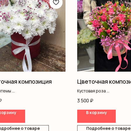
очная композиция
Цветочная композ
нтемы
Кустовая роза
одноголовые
Гипсофила
₽
3 500
₽
ма
Оазис
Коробка
корзину
В корзину
ка
одробнее о товаре
Подробнее о товаре