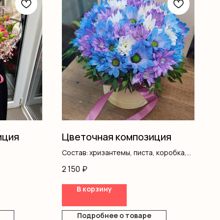
иция
Цветочная композиция
Состав: хризантемы, писта, коробка,
оазис
2 150
₽
В корзину
Подробнее о товаре