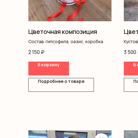
Цветочная композиция
Цвет
Состав: гипсофила, оазис, коробка
Кусто
Альст
2 150
₽
3 500
Гипсо
Писта
В корзину
В 
Оазис
Короб
Подробнее о товаре
П