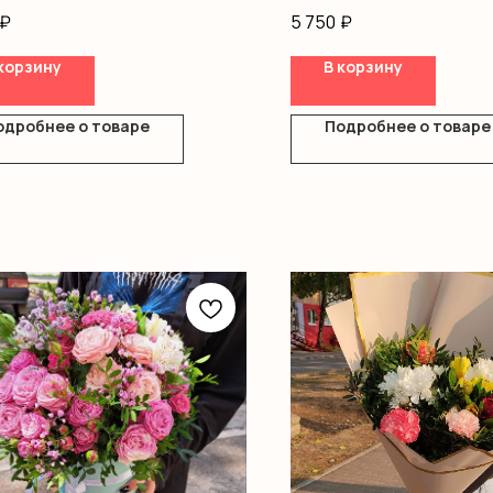
гипсофила, писташ, офор
₽
5 750
₽
корзину
В корзину
одробнее о товаре
Подробнее о товаре