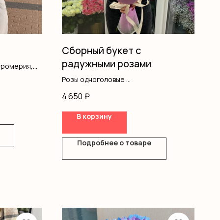
Сборный букет с
радужными розами
тромерия,
ление
Розы одноголовые
Альстромерия
4 650
₽
Оформление
В корзину
Подробнее о товаре