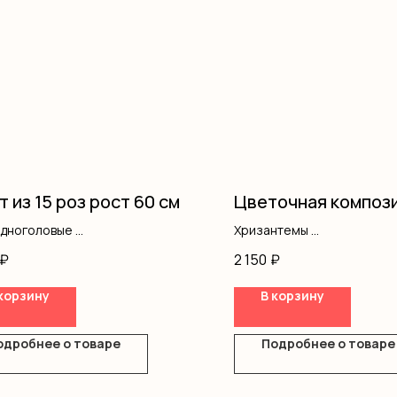
т из 15 роз рост 60 см
Цветочная композ
одноголовые
Хризантемы
ление
Писташ
₽
2 150
₽
Оазис
Коробка
корзину
В корзину
одробнее о товаре
Подробнее о товаре