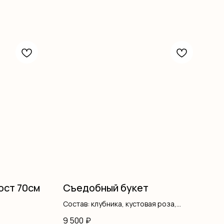
рост 70см
Съедобный букет
Состав: клубника, кустовая роза,
писташ, оформление
9 500
₽