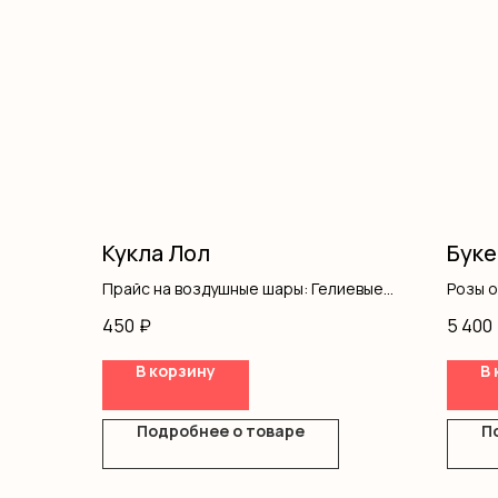
Кукла Лол
Буке
Прайс на воздушные шары: Гелиевые
Розы 
шары с обработкой - 135 ₽. Гелиевые
Оформ
450
₽
5 400
шары метализированные - 145 ₽.
Фольгированные
В корзину
В 
шары(звезды,сердца) - 450 ₽.
Фольгированные шары от 80 - 110 см
450-650 ₽. Фольгированные шары
Подробнее о товаре
П
цифры - 750руб