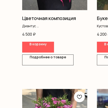
Цветочная композиция
Буке
Диантус
Кусто
Гипсофила
Оформ
4 500
₽
4 200
Писташ
Оазис
В корзину
В 
Коробка
Подробнее о товаре
П