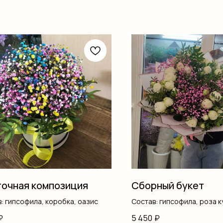
очная композиция
Сборный букет
: гипсофила, коробка, оазис
Состав: гипсофила, роза к
писташ, оформление
₽
5 450
₽