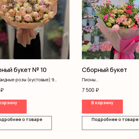
ный букет № 10
Сборный букет
идные розы (кустовые) 9
Пионы
с (сухоцвет) 9
Эустома
₽
7 500
₽
иум 4
Кустовая роза
ление плёнка прозрачная 1
Диантус
корзину
В корзину
ление плёнка матовая 1
Писташ
Оформление
одробнее о товаре
Подробнее о товаре