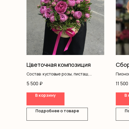
Цветочная композиция
Сбор
Состав: кустовые розы, писташ,
Пионов
коробка, оазис
Лагуру
5 500
₽
11 500
Лимон
Оформ
В корзину
В 
Оформ
Подробнее о товаре
П