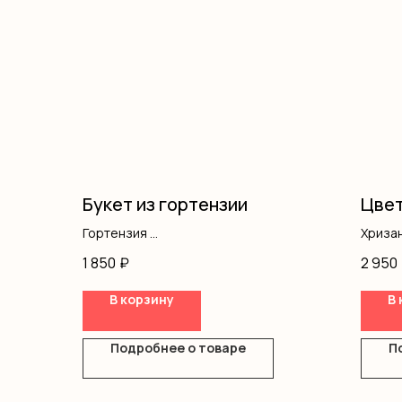
Букет из гортензии
Цвет
Гортензия
Хриза
Оформление
Кусто
1 850
₽
2 950
Альст
Диант
В корзину
В 
Писта
Оазис
Короб
Подробнее о товаре
П