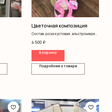
Цветочная композиция
Состав: роза кустовая, альстромерия,
писташ, коробка, оазис
4 500
₽
В корзину
Подробнее о товаре