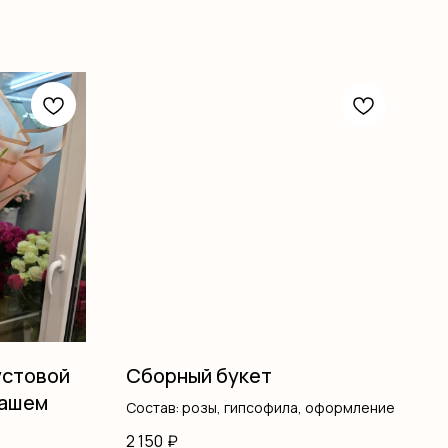
устовой
Сборный букет
ташем
Состав: розы, гипсофила, оформление
2 150
₽