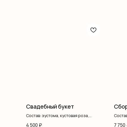
Свадебный букет
Сбор
Состав: эустома, кустовая роза,
Состав
писташ, лента
оформ
4 500
₽
7 750