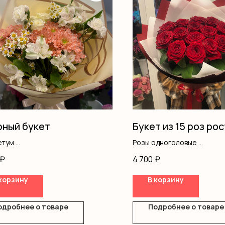
ный букет
Букет из 15 роз рос
етум
Розы одноголовые
нтемы
Оформление
₽
4 700
₽
ромерия
ус
корзину
В корзину
вая роза
ление
одробнее о товаре
Подробнее о товаре