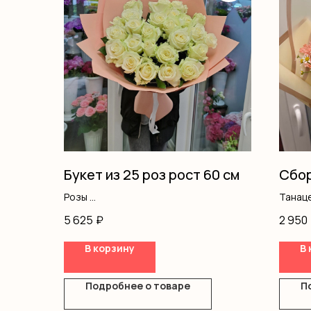
Букет из 25 роз рост 60 см
Сбор
Розы
Танац
Оформление
Хриза
5 625
₽
2 950
Альст
Диант
В корзину
В 
Кусто
Оформ
Подробнее о товаре
П