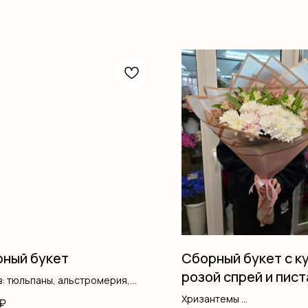
ный букет
Сборный букет с к
розой спрей и пис
: тюльпаны, альстромерия,
ление
Хризантемы
₽