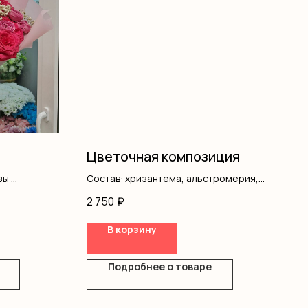
Цветочная композиция
зы
Состав: хризантема, альстромерия,
е
гвоздика, писташ, гипсофила, оазис,
2 750
₽
коробка
В корзину
Подробнее о товаре