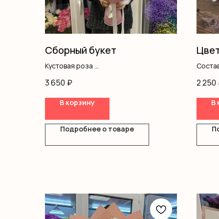
Сборный букет
Цвет
Кустовая роза
Состав
Альстромерия
кустов
3 650
₽
2 250
Оформление
В корзину
В 
Подробнее о товаре
П