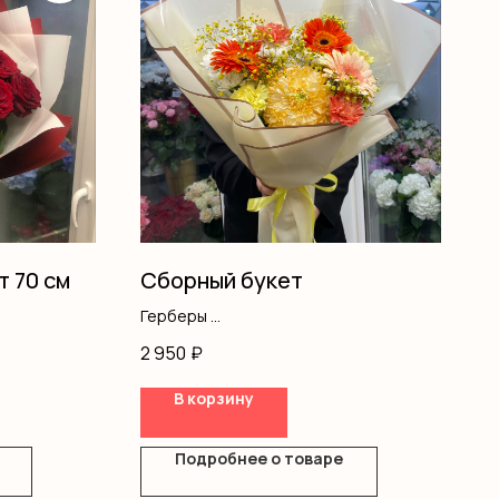
т 70 см
Сборный букет
Герберы
Хризантемы
2 950
₽
Гипсофила
Диантус
В корзину
Оформление
Подробнее о товаре