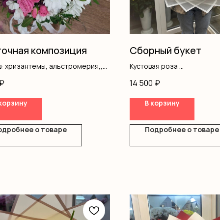
очная композиция
Сборный букет
: хризантемы, альстромерия,,
Кустовая роза
ая роза, писташ, коробка, оазис
Писташ
₽
14 500
₽
Оформление
корзину
В корзину
одробнее о товаре
Подробнее о товаре