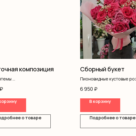
очная композиция
Сборный букет
нтемы
Пионовидные кустовые ро
вая роза
Розы одноголовые крупны
₽
6 950
₽
ромерия
Гипсофила
ус
Оформление
корзину
В корзину
ш
ка
одробнее о товаре
Подробнее о товаре