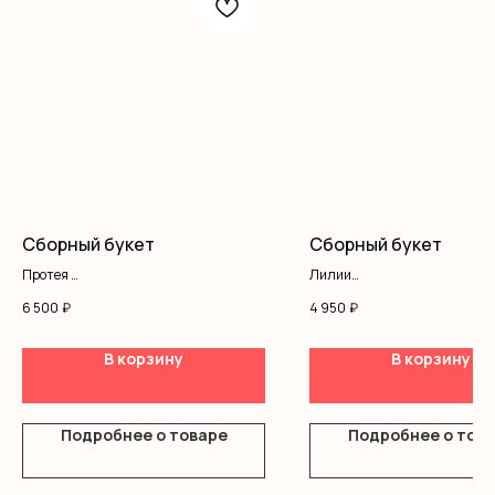
Сборный букет
Сборный букет
Протея
Лилии
Эустома
Кустовая роза
6 500
₽
4 950
₽
Вероника
Хризантемы
Антиринум
Оформление
Матиолла
В корзину
В корзину
Оформление
Подробнее о товаре
Подробнее о тов