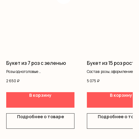
Букет из 7 роз с зеленью
Букет из 15 роз рост 
Розы одноголовые
Состав: розы, оформление
Писташ
2 650
₽
5 075
₽
Оформление
В корзину
В корзину
Подробнее о товаре
Подробнее о тов