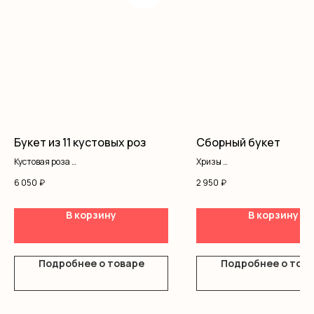
Букет из 11 кустовых роз
Сборный букет
Кустовая роза
Хризы
Лента
Астра
6 050
₽
2 950
₽
Гипсофила
Оформление
В корзину
В корзину
Подробнее о товаре
Подробнее о тов