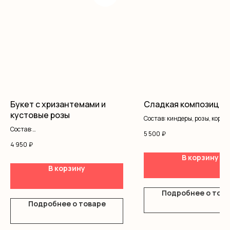
Букет с хризантемами и
Сладкая композиция
кустовые розы
Состав: киндеры, розы, коробк
Состав:
5 500
₽
Кустовая роза 1
4 950
₽
Хризантемы 3
В корзину
Альстромерия 3
Диантус 2
В корзину
Оформление 1
Подробнее о тов
Подробнее о товаре