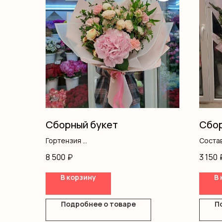
Сборный букет
Сбор
Гортензия
Состав
Пионы
кусто
8 500
₽
3 150
Альстромерия
Диантус
В корзину
В 
Кустовая роза
Писташ
Оформление
Подробнее о товаре
П