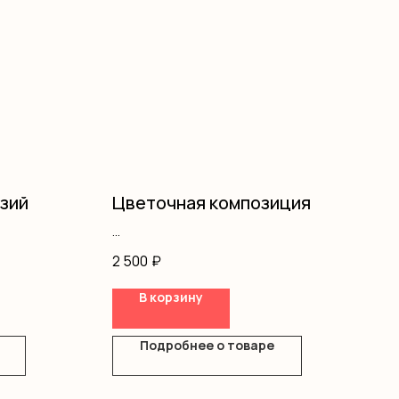
нзий
Цветочная композиция
Диантус
2 500
₽
Розы одноголовые
Хризантемы
В корзину
Гипсофила
Эустома
Кустовая роза
Подробнее о товаре
Оазис
Сумочка