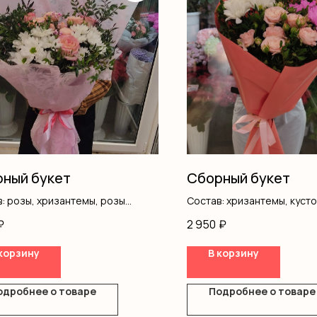
ный букет
Сборный букет
: розы, хризантемы, розы
Состав: хризантемы, кусто
вые, писташ, оформление
писташ, оформление
₽
2 950
₽
корзину
В корзину
одробнее о товаре
Подробнее о товаре