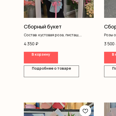
Сборный букет
Сбор
Состав: кустовая роза, писташ,
Розы 
лемониум, гортензия, оформление
Гипсо
4 350
₽
3 500
Писта
Оформ
В корзину
В 
Подробнее о товаре
П