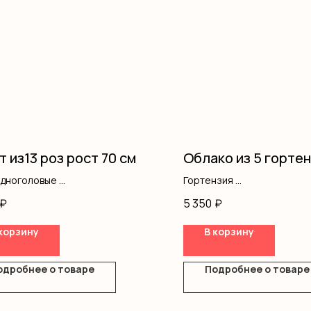
т из13 роз рост 70 см
Облако из 5 горте
одноголовые
Гортензия
ление
Оформление
₽
5 350
₽
корзину
В корзину
одробнее о товаре
Подробнее о товаре