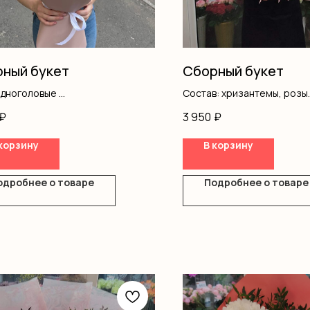
ный букет
Сборный букет
одноголовые
Состав: хризантемы, розы
фила
одноголовые, кустовые ро
₽
3 950
₽
ш
альстромерия, оформлен
ление
корзину
В корзину
одробнее о товаре
Подробнее о товаре