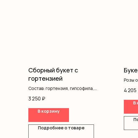
Сборный букет с
Буке
гортензией
Розы 
Оформ
Состав: гортензия, гипсофила,
4 205
кустовая роза, писташ, оформление
3 250
₽
В 
В корзину
П
Подробнее о товаре