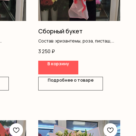
Сборный букет
Состав: хризантемы, роза, писташ,
зы, писташ,
оформление
3 250
₽
ие
В корзину
Подробнее о товаре