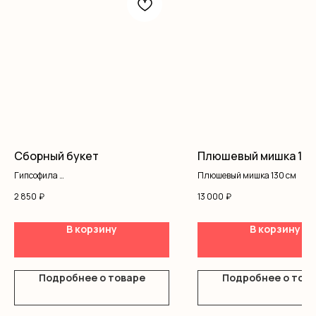
Сборный букет
Плюшевый мишка 130
Гипсофила
Плюшевый мишка 130 см
Хризантемы
2 850
₽
13 000
₽
Оформление
В корзину
В корзину
Подробнее о товаре
Подробнее о тов