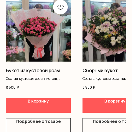
Букет из кустовой розы
Сборный букет
Состав: кустовая роза, писташ,
Состав: кустовая роза, писта
оформление
альстромерия, гипсофила,
8 500
₽
3 950
₽
оформление
В корзину
В корзину
Подробнее о товаре
Подробнее о тов