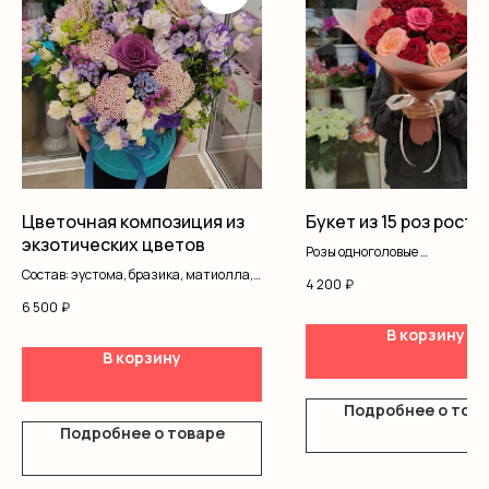
Цветочная композиция из
Букет из 15 роз рост 
экзотических цветов
Розы одноголовые
Оформление
Состав: эустома, бразика, матиолла,
4 200
₽
буплерум, дельфиниум, озотамнус,
6 500
₽
оксипеталум, кустовая роза, статица,
В корзину
писташ, оазис, коробка
В корзину
Подробнее о тов
Подробнее о товаре