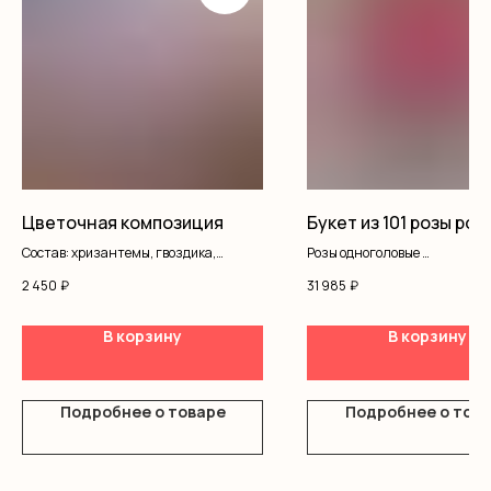
Цветочная композиция
Букет из 101 розы рос
Состав: хризантемы, гвоздика,
Розы одноголовые
гипсофила, писташ, коробка, оазис
Оформление
2 450
₽
31 985
₽
В корзину
В корзину
Подробнее о товаре
Подробнее о тов