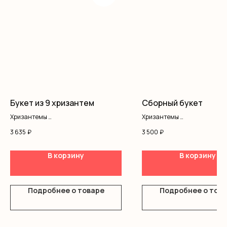
Букет из 9 хризантем
Сборный букет
Хризантемы
Хризантемы
Оформление
Альстромерия
3 635
₽
3 500
₽
Гипсофила
Писташ
Оформление
В корзину
В корзину
Подробнее о товаре
Подробнее о тов