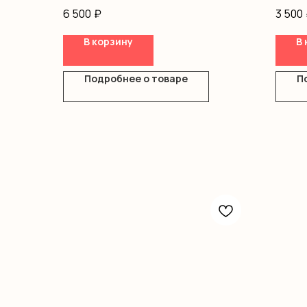
Писташ
Оформ
6 500
₽
3 500
Киндеры
Оазис
В корзину
В 
Коробка
Подробнее о товаре
П