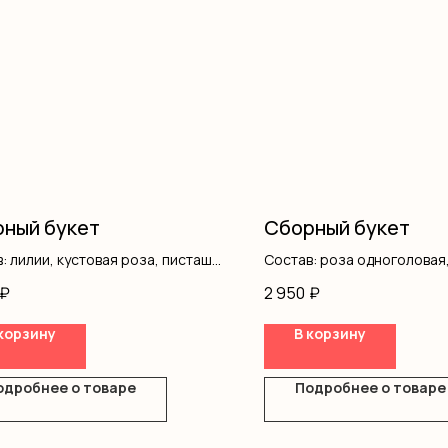
ный букет
Сборный букет
: лилии, кустовая роза, писташ,
Состав: роза одноголовая
ление
альстромерия, писташ, о
₽
2 950
₽
корзину
В корзину
одробнее о товаре
Подробнее о товаре