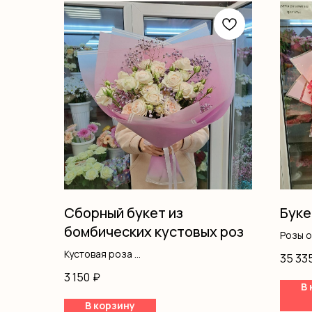
Сборный букет из
Буке
бомбических кустовых роз
Розы 
Оформ
Кустовая роза
35 33
Гипсофила
3 150
₽
Оформление
В 
В корзину