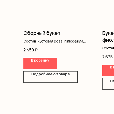
Сборный букет
Буке
фиол
Состав: кустовая роза, гипсофила,
хризантемы, писташ, оформление
Состав
2 450
₽
оформ
7 675
В корзину
В 
Подробнее о товаре
П