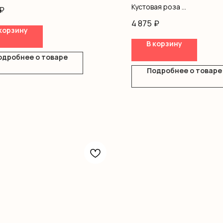
ление
Кустовая роза
₽
Альстромерия
4 875
₽
Диантус
корзину
Оформление
В корзину
Гелиевые шары
одробнее о товаре
Подробнее о товаре