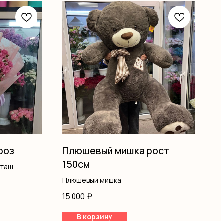
роз
Плюшевый мишка рост
150см
сташ,
Плюшевый мишка
15 000
₽
В корзину