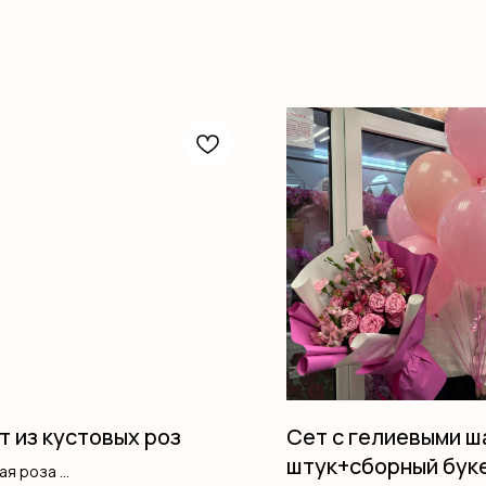
т из кустовых роз
Сет с гелиевыми ш
штук+сборный бук
вая роза