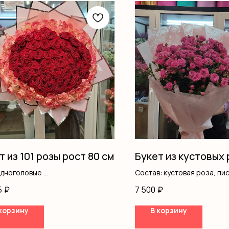
т из 101 розы рост 80 см
Букет из кустовых 
одноголовые
Состав: кустовая роза, пи
ление
оформление
5
₽
7 500
₽
корзину
В корзину