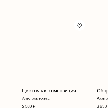
Цветочная композиция
Сбор
Альстромерия
Розы 
Гортензия
Эусто
2 500
₽
3 650