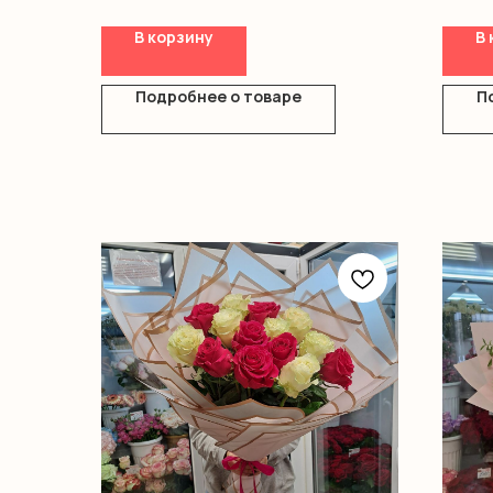
Диантус
Хриза
Эустома
Оформ
В корзину
В 
Хризантемы
Гипсофила
Оазис
Подробнее о товаре
П
Коробка