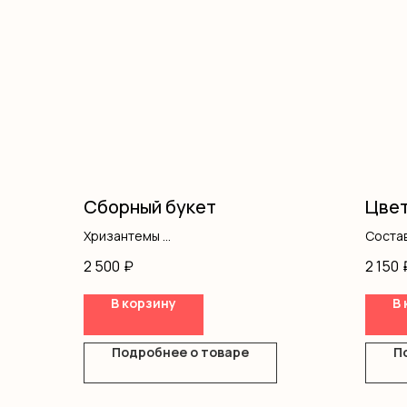
Сборный букет
Цвет
Хризантемы
Состав
Альстромерия
роза к
2 500
₽
2 150
Гипсофила
Роза одноголовая
В корзину
В 
Оформление
Подробнее о товаре
П