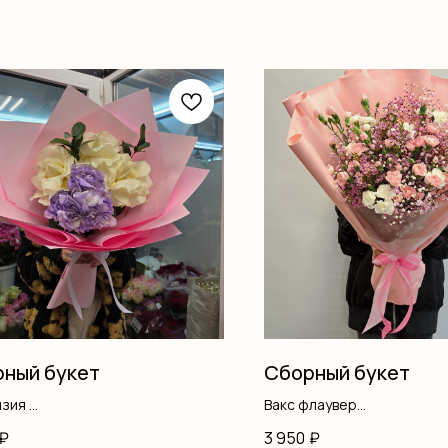
ный букет
Сборный букет
нзия
Вакс флаувер
французские
Гипсофила
₽
3 950
₽
с
Гвоздика кустовая