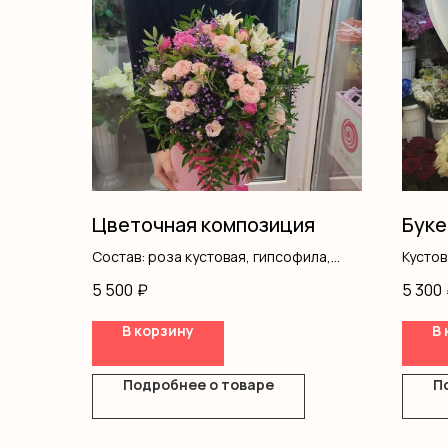
Цветочная композиция
Буке
Состав: роза кустовая, гипсофила,
Кусто
альстромерия, писташ, коробка,
Оформ
5 500
₽
5 300
оазис
В корзину
В 
Подробнее о товаре
П