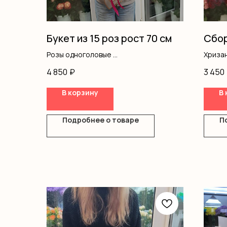
Букет из 15 роз рост 70 см
Сбор
Розы одноголовые
Хриза
Оформление
Гипсо
4 850
₽
3 450
Кусто
Писта
В корзину
В 
Оформ
Подробнее о товаре
П