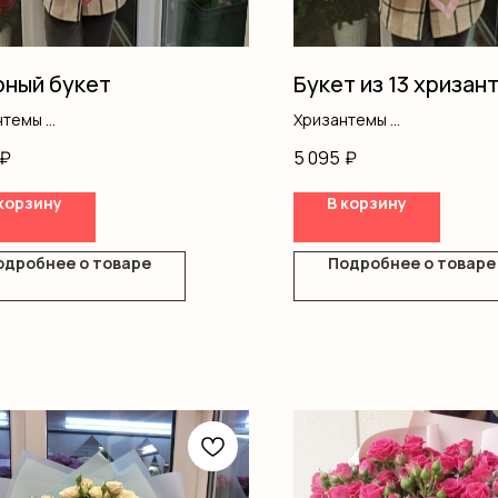
ный букет
Букет из 13 хризан
нтемы
Хризантемы
фила
Оформление
₽
5 095
₽
вая роза
ш
корзину
В корзину
ление
одробнее о товаре
Подробнее о товаре