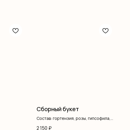
Сборный букет
Состав: гортензия, розы, гипсофила,
писташ, оформление
2 150
₽