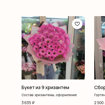
Букет из 9 хризантем
Сбор
Состав: хризантемы, оформление
Горте
Розы 
3 635
₽
2 500
Руску