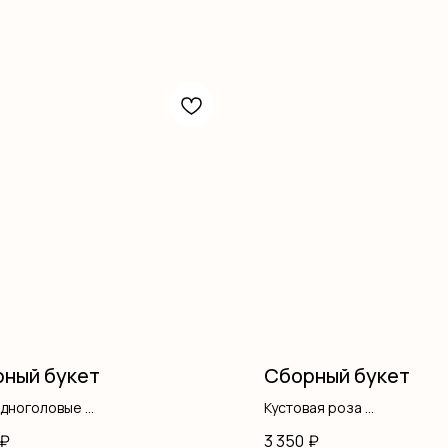
ный букет
Сборный букет
одноголовые
Кустовая роза
ма
Гипсофила
₽
3 350
₽