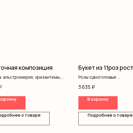
очная композиция
Букет из 11роз рост
: альстромерия, хризантемы,
Розы одноголовые
устовая, писташ, коробка, оазис
Оформление
₽
3 635
₽
корзину
В корзину
одробнее о товаре
Подробнее о товаре