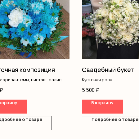
очная композиция
Свадебный букет
: хризантемы, писташ, оазис,
Кустовая роза
ка
Гипсофила
₽
5 500
₽
Писташ
Лента
корзину
В корзину
одробнее о товаре
Подробнее о товаре