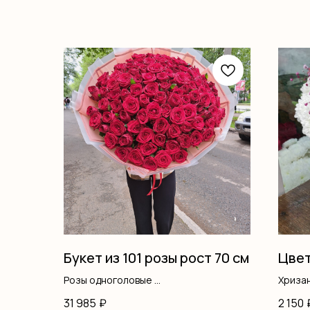
Букет из 101 розы рост 70 см
Цвет
Розы одноголовые
Хриза
Оформление
Розы 
31 985
₽
2 150
Эусто