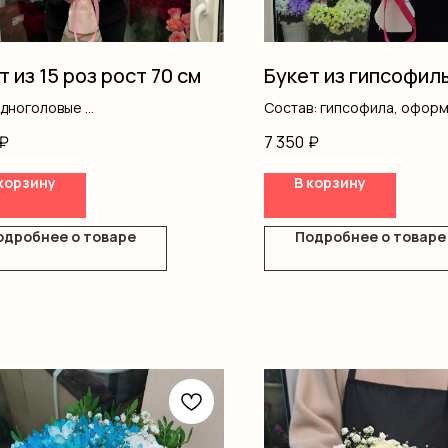
т из 15 роз рост 70 см
Букет из гипсофил
одноголовые
Состав: гипсофила, офор
ление
₽
7 350
₽
корзину
В корзину
одробнее о товаре
Подробнее о товаре