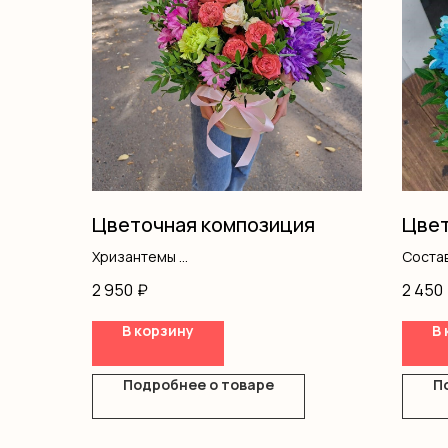
Цветочная композиция
Цвет
Хризантемы
Состав
Кустовая роза
короб
2 950
₽
2 450
Альстромерия
Диантус
В корзину
В 
Писташ
Оазис
Коробка
Подробнее о товаре
П