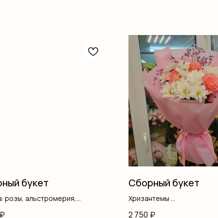
ный букет
Сборный букет
: розы, альстромерия,
Хризантемы
ление
Розы одноголовые
₽
2 750
₽