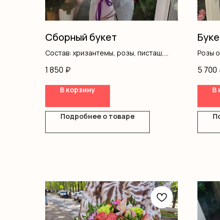
Сборный букет
Буке
Состав: хризантемы, розы, писташ,
Розы 
оформление
Оформ
1 850
₽
5 700
В корзину
В 
Подробнее о товаре
П