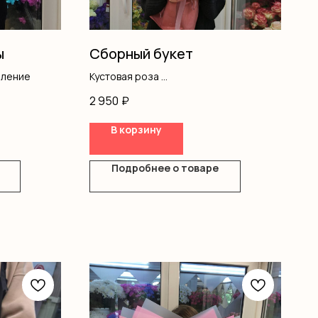
ы
Сборный букет
мление
Кустовая роза
Хризантемы
2 950
₽
Танацетум
Оформление
В корзину
Подробнее о товаре