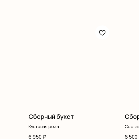
Сборный букет
Сбор
Кустовая роза
Состав
Писташ
оформ
6 950
₽
6 500