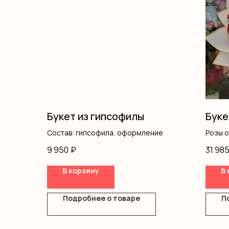
Букет из гипсофилы
Буке
Состав: гипсофила, оформление
Розы 
Оформ
9 950
₽
31 98
В корзину
В 
Подробнее о товаре
П