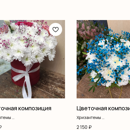
очная композиция
Цветочная композ
нтемы
Хризантемы
одноголовые
Гипсофила
₽
2 150
₽
ма
Писташ