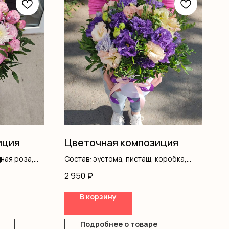
иция
Цветочная композиция
ная роза,
Состав: эустома, писташ, коробка,
исташ,
оазис
2 950
₽
В корзину
Подробнее о товаре