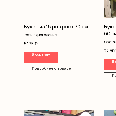
Букет из 15 роз рост 70 см
Буке
60 с
Розы одноголовые
Оформление
Состав
5 175
₽
форма
22 50
В корзину
В 
Подробнее о товаре
П