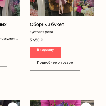
ных
Сборный букет
Кустовая роза
Хризантемы
новидная,
3 450
₽
Диантус
Оформление
В корзину
Подробнее о товаре