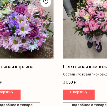
очная корзина
Цветочная композ
Состав: кустовая пионовид
нтемы
хризантемы, гипсофила, п
₽
3 650
₽
ма
оазис, коробка
фила
корзину
В корзину
ус
вая роза
ш
одробнее о товаре
Подробнее о товаре