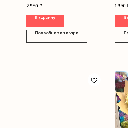
оформление
Оазис
2 950
₽
1 950
Сумоч
В корзину
В 
Подробнее о товаре
П