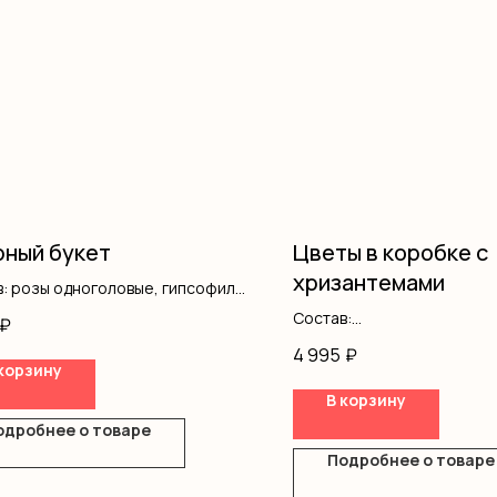
ный букет
Цветы в коробке с
хризантемами
: розы одноголовые, гипсофила,
ление
Состав:
₽
Хризантемы кустовые
4 995
₽
Лилии
корзину
Кустовые розы
В корзину
Оазис
одробнее о товаре
Сумочка
Подробнее о товаре