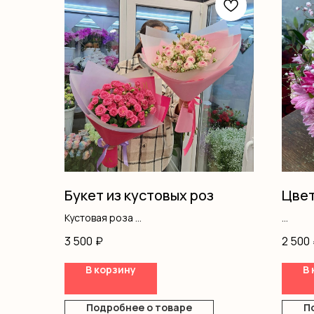
Букет из кустовых роз
Цвет
Кустовая роза
Оформление
Хриза
3 500
₽
2 500
Эусто
Гипсо
В корзину
В 
Диант
Кусто
Писта
Подробнее о товаре
П