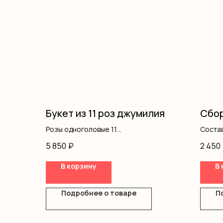
Букет из 11 роз джумилия
Сбор
Розы одноголовые 11
Состав
Оформление плёнка прозрачная 1
оформ
5 850
₽
2 450
Оформление плёнка однотонная 1
В корзину
В 
Подробнее о товаре
П