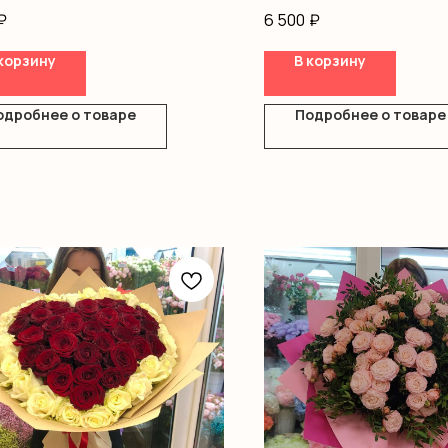
гипсофила, гвоздика, аль
₽
6 500
₽
ка
писташ, оформление
корзину
В корзину
одробнее о товаре
Подробнее о товаре