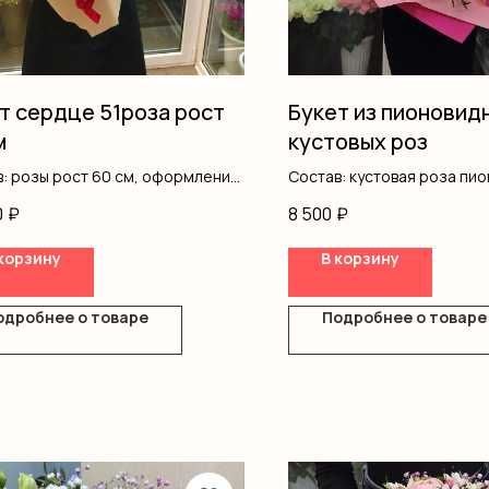
т сердце 51роза рост
Букет из пионовид
м
кустовых роз
: розы рост 60 см, оформление,
Состав: кустовая роза пио
 сердце
писташ, оформление
0
₽
8 500
₽
корзину
В корзину
одробнее о товаре
Подробнее о товаре