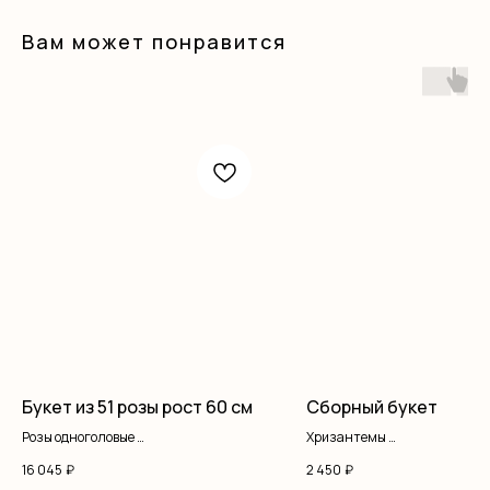
Вам может понравится
Букет из 51 розы рост 60 см
Сборный букет
Розы одноголовые
Хризантемы
Оформление
Диантус
16 045
₽
2 450
₽
Альстромерия