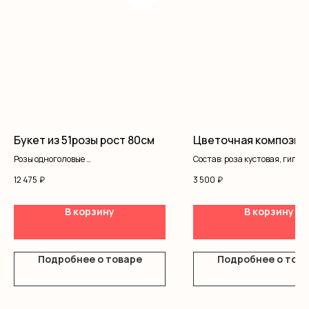
Букет из 51розы рост 80см
Цветочная композиц
Розы одноголовые
Состав: роза кустовая, гипсо
Оформление
писташ
12 475
₽
3 500
₽
В корзину
В корзину
Подробнее о товаре
Подробнее о тов