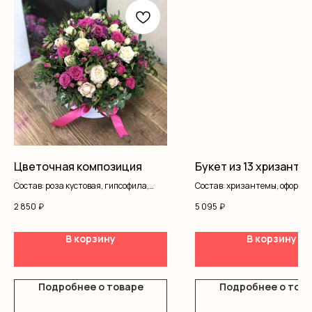
Цветочная композиция
Букет из 13 хризанте
Состав: роза кустовая, гипсофила,
Состав: хризантемы, оформл
писташ
2 850
₽
5 095
₽
В корзину
В корзину
Подробнее о товаре
Подробнее о тов