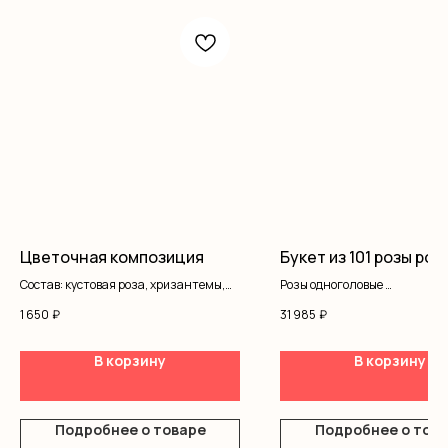
Цветочная композиция
Букет из 101 розы рос
Состав: кустовая роза, хризантемы,
Розы одноголовые
писташ, гипсофила, коробка, оазис
Оформление
1 650
₽
31 985
₽
В корзину
В корзину
Подробнее о товаре
Подробнее о тов