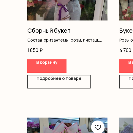
Сборный букет
Буке
Состав: хризантемы, розы, писташ,
Розы 
оформление
Оформ
1 850
₽
4 700
В корзину
В 
Подробнее о товаре
П