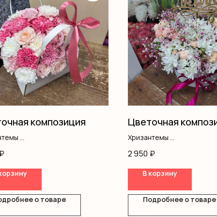
очная композиция
Цветочная композ
нтемы
Хризантемы
вая роза
Гипсофила
₽
2 950
₽
Кустовая роза
ка
Оазис
корзину
В корзину
Топпер
Коробка
одробнее о товаре
Подробнее о товаре