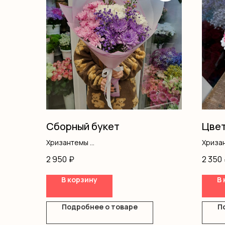
Сборный букет
Цвет
Хризантемы
Хриза
Гипсофила
Кусто
2 950
₽
2 350
Астра
Оазис
Оформление
Сумоч
В корзину
В 
Подробнее о товаре
П