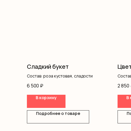
Сладкий букет
Цвет
Состав: роза кустовая, сладости
Состав
писта
6 500
₽
2 850
В корзину
В 
Подробнее о товаре
П