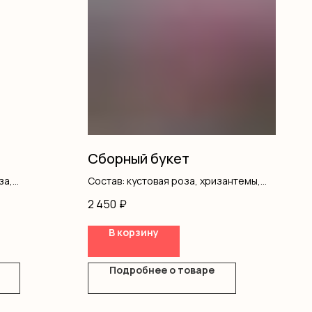
Сборный букет
за,
Состав: кустовая роза, хризантемы,
офила,
писташ, оформление
2 450
₽
В корзину
Подробнее о товаре