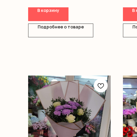
Оазис
Короб
В корзину
В 
Подробнее о товаре
П