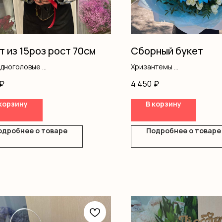
т из 15роз рост 70см
Сборный букет
одноголовые
Хризантемы
ление
Кустовая роза
₽
4 450
₽
Писташ
Оформление
корзину
В корзину
одробнее о товаре
Подробнее о товаре