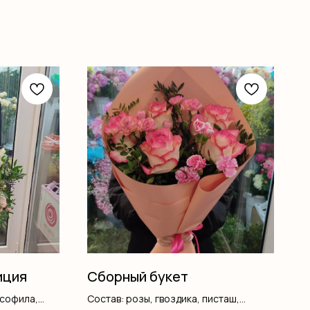
иция
Сборный букет
псофила,
Состав: розы, гвоздика, писташ,