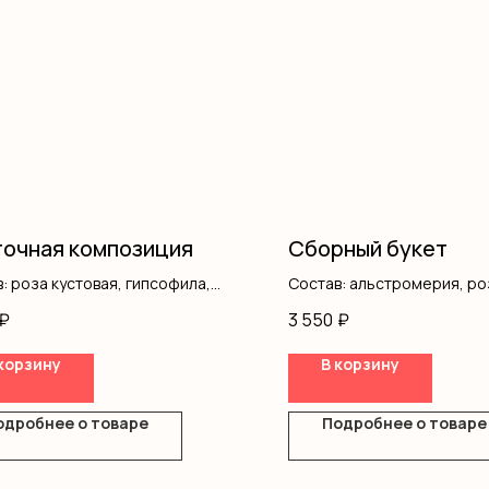
очная композиция
Сборный букет
: роза кустовая, гипсофила,
Состав: альстромерия, ро
ш
хризантема, писташ, гипс
₽
3 550
₽
оформление
корзину
В корзину
одробнее о товаре
Подробнее о товаре