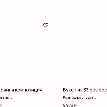
очная композиция
Букет из 33 роз рос
нтемы
Розы одноголовые
фила
Оформление
₽
9 905
₽