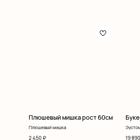
Плюшевый мишка рост 60см
Буке
Плюшевый мишка
Эусто
Лента
2 450
₽
19 89