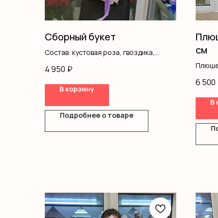
Сборный букет
Плюш
см
Состав: кустовая роза, гвоздика,
статица, альстромерия, писташ,
Плюше
4 950
₽
оформление
6 500
В корзину
В 
Подробнее о товаре
П