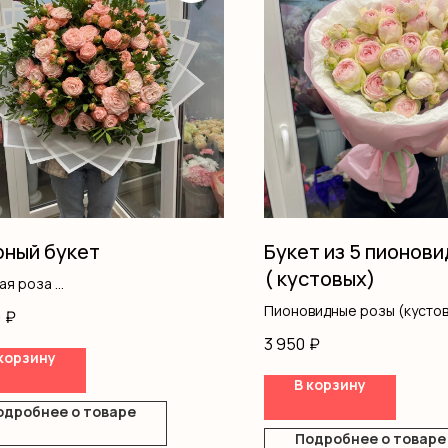
ный букет
Букет из 5 пионов
( кустовых)
вая роза
ш
Пионовидные розы (кустов
0
₽
ление
Оформление тишью 1
3 950
₽
Оформление плёнка матов
корзину
В корзину
одробнее о товаре
Подробнее о товаре