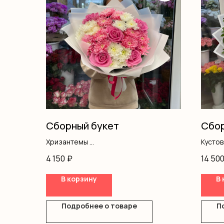
Сборный букет
Сбор
Хризантемы
Кусто
Розы одноголовые
Писта
4 150
₽
14 50
Оформление
Оформ
В корзину
В 
Подробнее о товаре
П