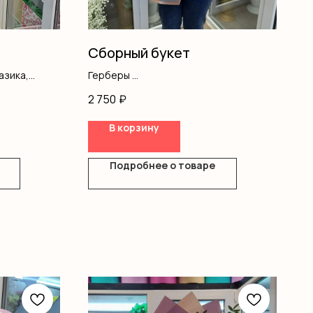
Сборный букет
азика,
Герберы
сипеталум,
Писташ
2 750
₽
, писташ,
Оформление
В корзину
Подробнее о товаре