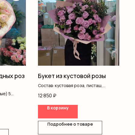
идных роз
Букет из кустовой розы
Состав: кустовая роза, писташ,
оформление
ые) 5
12 850
₽
ая 1
В корзину
Подробнее о товаре