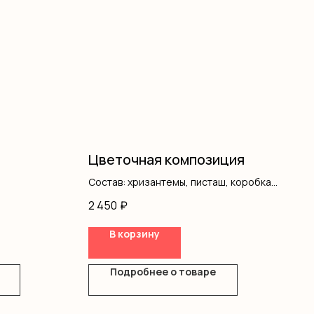
Цветочная композиция
Состав: хризантемы, писташ, коробка,
оазис
2 450
₽
В корзину
Подробнее о товаре