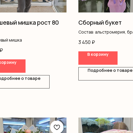
евый мишка рост 80
Сборный букет
Состав: альстромерия, бр
буплерум, дельфиниум, ок
вый мишка
3 450
₽
роза одноголовая, статица
₽
оазис, оформление
В корзину
корзину
Подробнее о товаре
одробнее о товаре