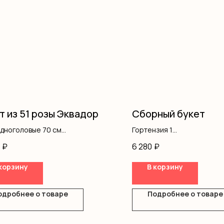
т из 51 розы Эквадор
Сборный букет
одноголовые 70 см
Гортензия 1
Хризантемы 4
₽
6 280
₽
Кустовая роза 3
Танацетум 3
корзину
В корзину
Эустома 3
Оформление 1
одробнее о товаре
Подробнее о товаре