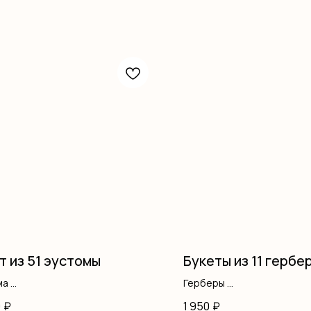
т из 51 эустомы
Букеты из 11 гербе
ма
Герберы
Оформление
0
₽
1 950
₽