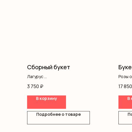
Сборный букет
Буке
Лагурус
Розы 
Хризантемы
Лента
3 750
₽
17 850
Кустовая роза
Роза одноголовая
В корзину
В 
Оформление
Подробнее о товаре
П