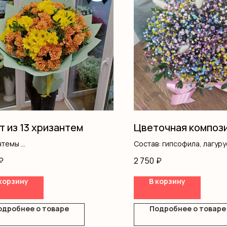
т из 13 хризантем
Цветочная композ
нтемы
Состав: гипсофила, лагуру
ш
оазис
₽
2 750
₽
ление
корзину
В корзину
одробнее о товаре
Подробнее о товаре