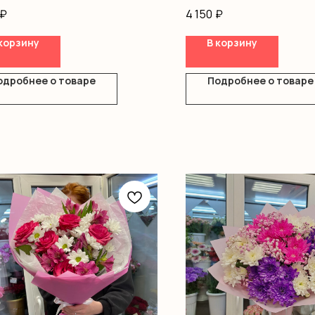
фила
Хризантемы
₽
4 150
₽
ш
Диантус
Писташ
корзину
В корзину
ка
Оформление
одробнее о товаре
Подробнее о товаре