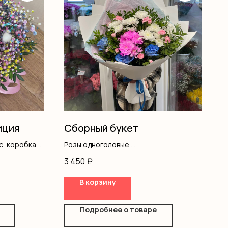
иция
Сборный букет
с, коробка,
Розы одноголовые
Хризантемы
3 450
₽
Диантус
Оформление
В корзину
Подробнее о товаре