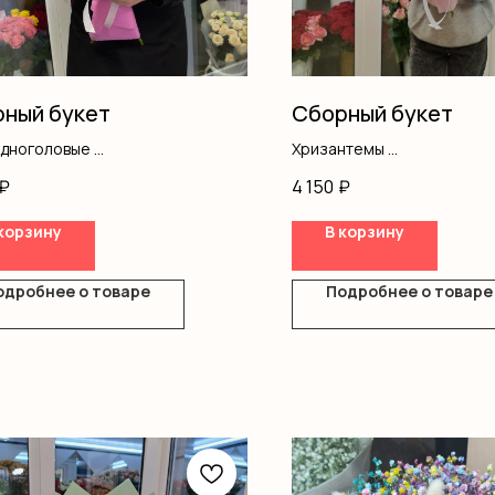
ный букет
Сборный букет
одноголовые
Хризантемы
нтемы
Гипсофила
₽
4 150
₽
ромерия
Оформление
ление
корзину
В корзину
одробнее о товаре
Подробнее о товаре