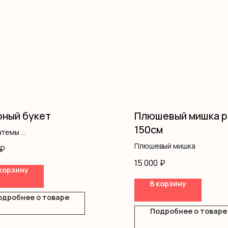
ный букет
Плюшевый мишка р
150см
нтемы
вая роза
Плюшевый мишка
₽
ш
15 000
₽
корзину
В корзину
одробнее о товаре
Подробнее о товаре