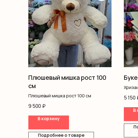
Плюшевый мишка рост 100
Буке
см
Хриза
Писта
Плюшевый мишка рост 100 см
5 150
Оформ
9 500
₽
В 
В корзину
П
Подробнее о товаре