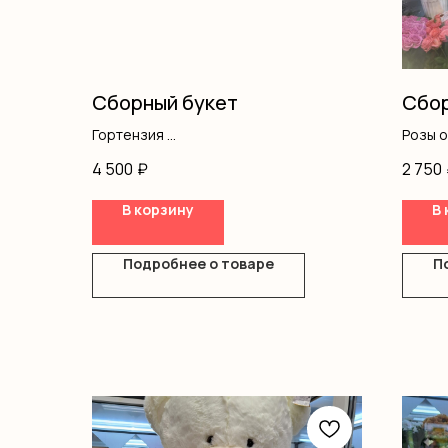
Сборный букет
Сбор
Гортензия
Розы 
Гипсофила
Хриза
4 500
₽
2 750
Оформление
Альст
Оформ
В корзину
В 
Подробнее о товаре
П