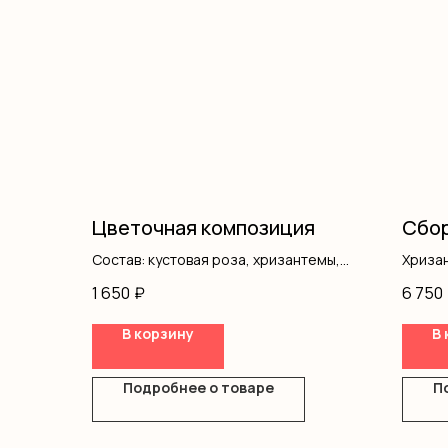
Цветочная композиция
Сбор
Состав: кустовая роза, хризантемы,
Хриза
писташ, гипсофила, коробка, оазис
Кусто
1 650
₽
6 750
Писта
В корзину
В 
Подробнее о товаре
П