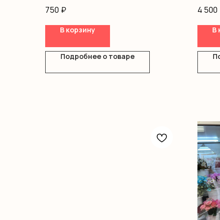
Гипсо
750
₽
4 500
Писта
Оазис
В корзину
В 
Короб
Подробнее о товаре
П