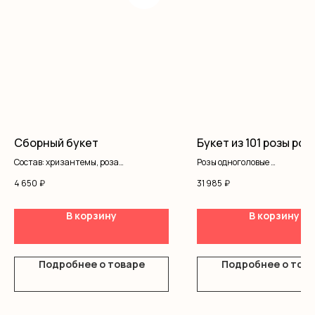
Сборный букет
Букет из 101 розы рос
Состав: хризантемы, роза
Розы одноголовые
одноголовая
Оформление
4 650
₽
31 985
₽
В корзину
В корзину
Подробнее о товаре
Подробнее о тов