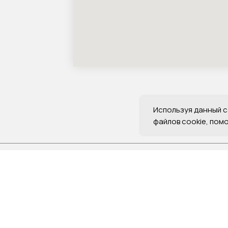
Используя данный с
файлов cookie, пом
том числе дизайн).
ования на другие
ии и объектов без